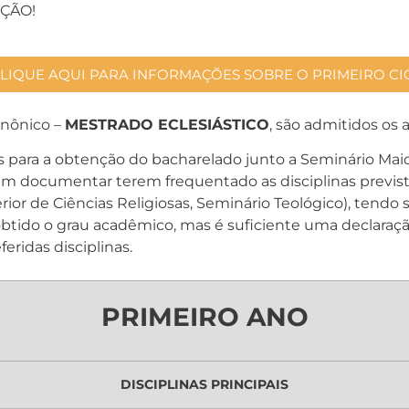
IÇÃO!
LIQUE AQUI PARA INFORMAÇÕES SOBRE O PRIMEIRO CI
anônico –
MESTRADO ECLESIÁSTICO
, são admitidos os 
s para a obtenção do bacharelado junto a Seminário Maio
 documentar terem frequentado as disciplinas prevista
rior de Ciências Religiosas, Seminário Teológico), tend
 obtido o grau acadêmico, mas é suficiente uma declaraçã
eridas disciplinas.
PRIMEIRO ANO
DISCIPLINAS PRINCIPAIS