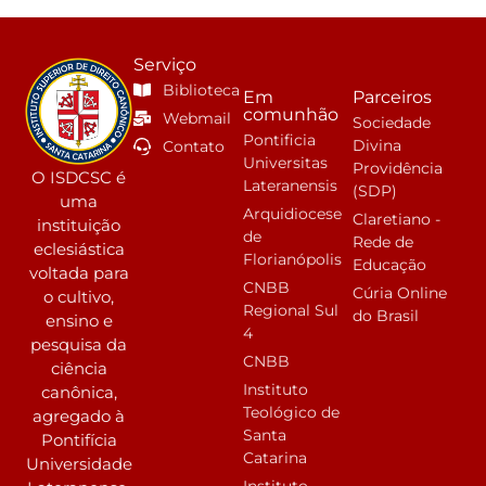
Serviço
Biblioteca
Em
Parceiros
comunhão
Webmail
Sociedade
Pontificia
Divina
Contato
Universitas
Providência
O ISDCSC é
Lateranensis
(SDP)
uma
Arquidiocese
Claretiano -
instituição
de
Rede de
eclesiástica
Florianópolis
Educação
voltada para
CNBB
Cúria Online
o cultivo,
Regional Sul
do Brasil
ensino e
4
pesquisa da
CNBB
ciência
Instituto
canônica,
Teológico de
agregado à
Santa
Pontifícia
Catarina
Universidade
Instituto