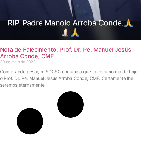
Nota de Falecimento: Prof. Dr. Pe. Manuel Jesús
Arroba Conde, CMF
30 de maio de 2023
Com grande pesar, o ISDCSC comunica que faleceu no dia de hoje
o Prof. Dr. Pe. Manuel Jesús Arroba Conde, CMF. Certamente lhe
seremos eternamente