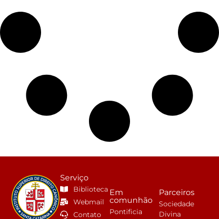
Serviço
Biblioteca
Em
Parceiros
comunhão
Webmail
Sociedade
Pontificia
Divina
Contato