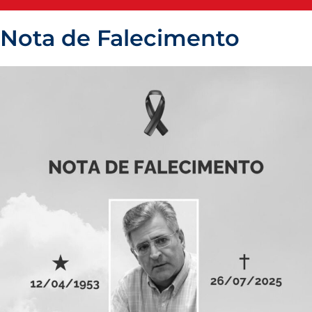
Blog do ISDCSC
Nota de Falecimento