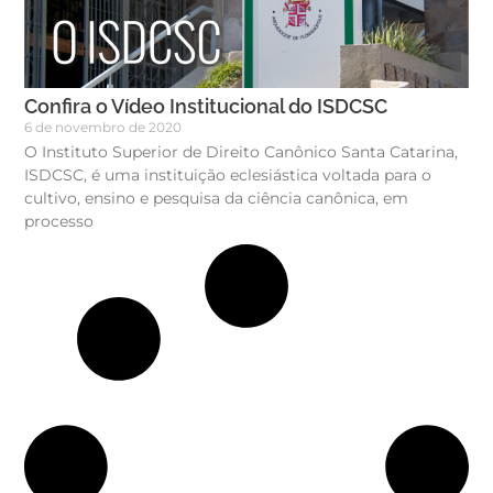
Confira o Vídeo Institucional do ISDCSC
6 de novembro de 2020
O Instituto Superior de Direito Canônico Santa Catarina,
ISDCSC, é uma instituição eclesiástica voltada para o
cultivo, ensino e pesquisa da ciência canônica, em
processo