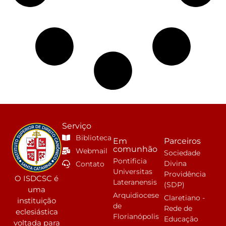
Serviço
Biblioteca
Em
Parceiros
comunhão
Webmail
Sociedade
Pontificia
Divina
Contato
Universitas
Providência
O ISDCSC é
Lateranensis
(SDP)
uma
Arquidiocese
Claretiano -
instituição
de
Rede de
eclesiástica
Florianópolis
Educação
voltada para