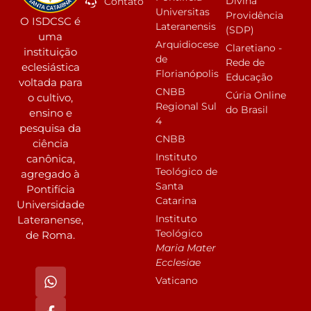
Divina
Contato
Universitas
Providência
O ISDCSC é
Lateranensis
(SDP)
uma
Arquidiocese
Claretiano -
instituição
de
Rede de
eclesiástica
Florianópolis
Educação
voltada para
CNBB
Cúria Online
o cultivo,
Regional Sul
do Brasil
ensino e
4
pesquisa da
CNBB
ciência
Instituto
canônica,
Teológico de
agregado à
Santa
Pontifícia
Catarina
Universidade
Instituto
Lateranense,
Teológico
de Roma.
Maria Mater
Ecclesiae
Vaticano