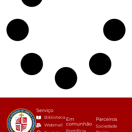
Serviço
Biblioteca
Em
Parceiros
comunhão
Webmail
Sociedade
Pontificia